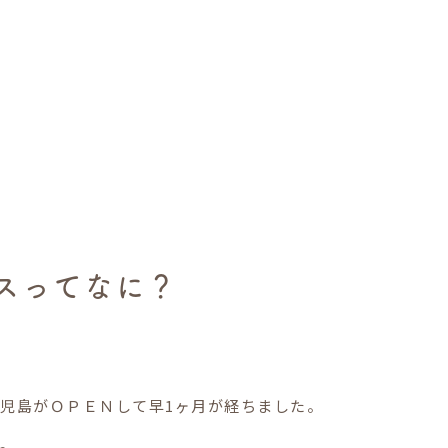
スってなに？
鹿児島がＯＰＥＮして早1ヶ月が経ちました。